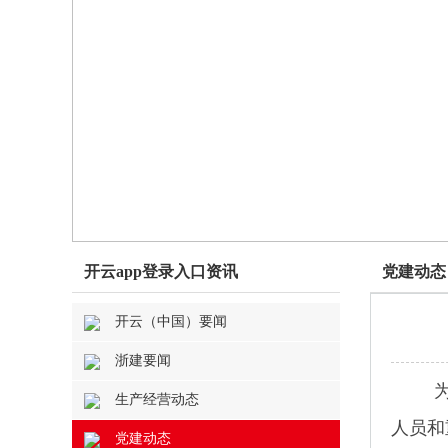
开云app登录入口资讯
党建动态
开云（中国）要闻
浙建要闻
生产经营动态
人员和
党建动态