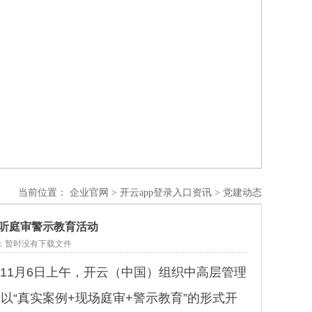
当前位置：
企业官网
>
开云app登录入口资讯
>
党建动态
旁听庭审警示教育活动
：暂时没有下载文件
11月6日上午，开云（中国）组织中高层管理
以“真实案例+现场庭审+警示教育”的形式开