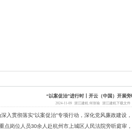
“以案促治”进行时丨开云（中国）开展
2024-11-09
浙江建机 何张瑜
浙江建机下载文件
为深入贯彻落实“以案促治”专项行动，深化党风廉政建设，
重点岗位人员30余人赴杭州市上城区人民法院旁听庭审，