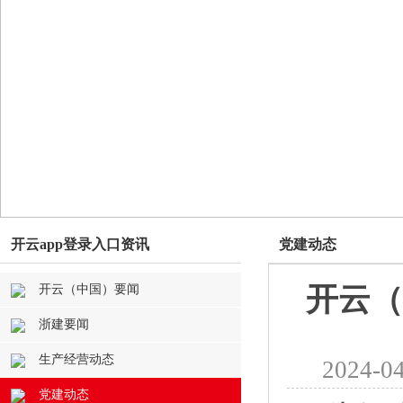
开云app登录入口资讯
党建动态
开云（
开云（中国）要闻
浙建要闻
生产经营动态
2024-0
党建动态