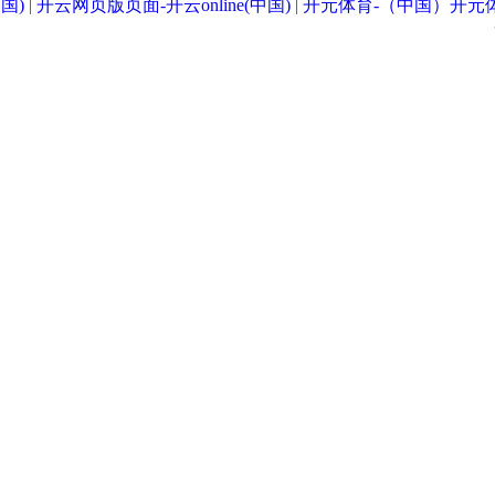
国)
|
开云网页版页面-开云online(中国)
|
开元体育-（中国）开元