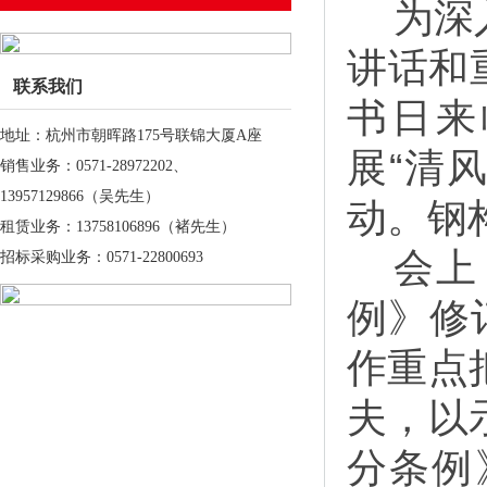
为深
讲话和
联系我们
书日来
地址：杭州市朝晖路175号联锦大厦A座
展“清
销售业务：0571-28972202、
13957129866（吴先生）
动。钢
1
2
租赁业务：13758106896（褚先生）
会上
招标采购业务：0571-22800693
例》修
作重点
夫，以
分条例