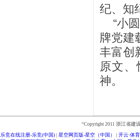
纪、知
“小
牌党建
丰富创
原文、
神。
“Copyright 2011 浙江省
乐竞在线注册-乐竞(中国)
|
星空网页版-星空（中国）
|
开云·体