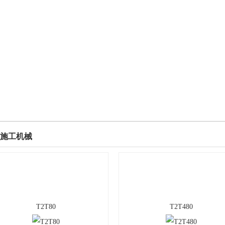
施工机械
T2T80
T2T480