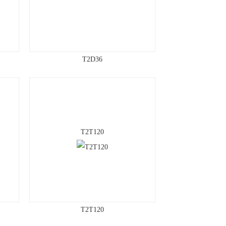
T2D36
T2T120
T2T120