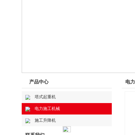
产品中心
电力
塔式起重机
电力施工机械
施工升降机