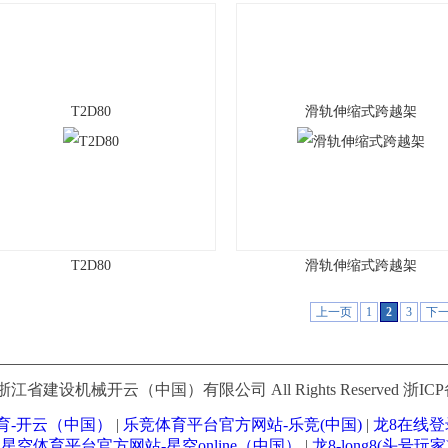
T2D80
滑轨伸缩式跨越架
T2D80
滑轨伸缩式跨越架
上一页
1
2
3
下
011 浙江省建设机械开云（中国）有限公司 All Rights Reserved 浙ICP备
育-开云（中国）
|
乐竞体育平台官方网站-乐竞(中国)
|
龙8在线登
|
星空体育平台官方网站-星空online（中国）
|
龙8-long8(头号